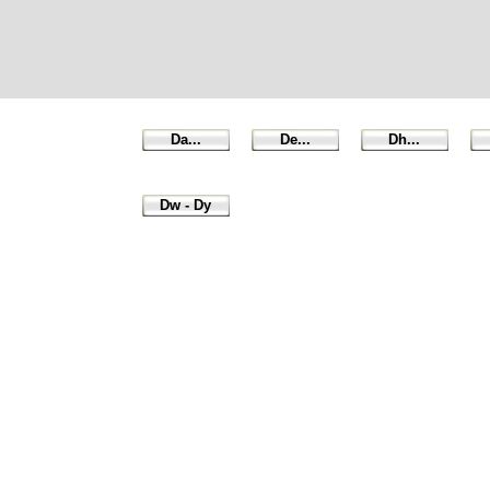
Da...
De...
Dh...
Dw - Dy