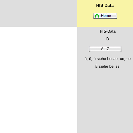
HIS-Data
HIS-Data
D
A - Z
ä, ö, ü siehe bei ae, oe, ue
ß siehe bei ss