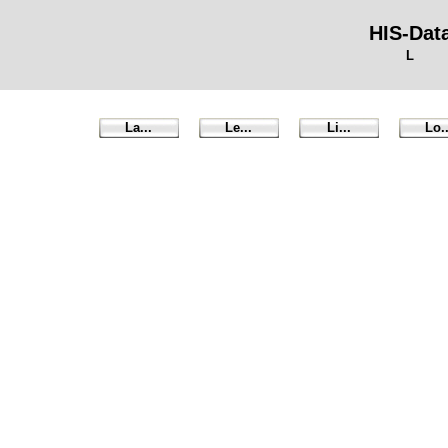
HIS-Dat
L
La...
Le...
Li...
Lo..